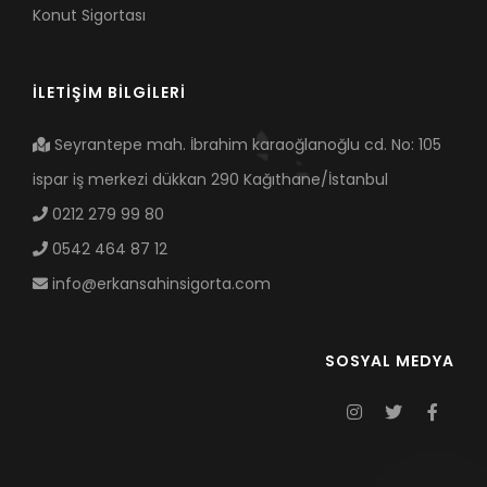
Konut Sigortası
İLETİŞİM BİLGİLERİ
Seyrantepe mah. İbrahim karaoğlanoğlu cd. No: 105
ispar iş merkezi dükkan 290 Kağıthane/İstanbul
0212 279 99 80
0542 464 87 12
info@erkansahinsigorta.com
SOSYAL MEDYA